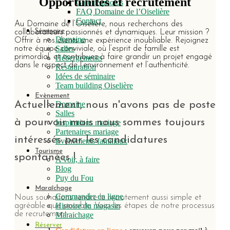
Opportunités et recrutement
Galerie photos
FAQ Domaine de l’Oiselière
Contact
Au Domaine de l’Oiselière, nous recherchons des
Séminaire
collaborateurs passionnés et dynamiques. Leur mission ?
Domaine
Offrir à nos clients une expérience inoubliable. Rejoignez
Salles
notre équipe conviviale, où l’esprit de famille est
primordial, et contribuez à faire grandir un projet engagé
Hébergements
dans le respect de l’environnement et l’authenticité.
Restauration
Idées de séminaire
j
Team building Oiselière
Evènement
Actuellement, nous n'avons pas de poste
Domaine
Salles
à pourvoir mais nous sommes toujours
Inspirations mariage
Partenaires mariage
intéressés par les candidatures
Evènements familiaux
Tourisme
spontanées !
A voir, à faire
Blog
Puy du Fou
Maraîchage
Commander en ligne
Nous souhaitons rendre le recrutement aussi simple et
Histoire du magasin
agréable que possible. Voici les étapes de notre processus
de recrutement :
Maraichage
Réserver