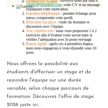
Candidature en ligne
: envoyez-nous par mail à
Meilleur prix garanti
contact@loiseliere.com
, votre CV et un message
expliquant votre motivation.
Entretien téléphonique
: premier échange pour
mieux comprendre votre profil.
Rencontre sur place
: visite du domaine et
discussion avec l’équipe.
Test / épreuve test
: nous vous proposons 1 à 2
exercices afin d’évaluer votre savoir-faire et
vérifier l’adéquation avec le poste envisagé.
Retour rapide
: après ces 4 premières étapes,
nous nous engageons à vous répondre sous 10
jours.
Nous offrons la possibilité aux
étudiants d'effectuer un stage et de
rejoindre l'équipe sur une durée
variable, selon chaque parcours de
formation. Découvrez l'offre de stage
2026 juste ici :