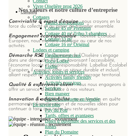
Contact
Vivre Oiselière prog 2026
Nos valeurs et notre culture d’entreprise
Camping
Cottages
Convivialité & esprit d’équipe
: nous croyons en la
Toutes nos locations
force du collectif et au plaisir de travailler ensemble.
Cottage 45 m² Premium
Cottage 40 m² Tribu 3 chambres
Engagement écoresponsable
: labellisé Écolabel
Cottage 33 m²
Européen, nous mettons l’écologie au cœur de nos
Cottage 16 m² Original
activités.
Lodges et camping
Emplacements nus
Démarche RSE
: le Domaine de l’Oiselière s’engage
dans une démarche RSE en favorisant l’accessibilité,
Coco Lodge
l’économie locale et l’écoresponsabilité. Labellisé Écolabel
Lodge
Européen, il aspire à offrir un séjour durable et inclusif,
Activités, loisirs et services
alliant respect de l’environnement et ancrage territorial.
Activités family friendly
Activités pour tous
Qualité & expérience client
: nous nous engageons à
Services
offrir un service d’excellence à nos visiteurs.
Bien manger
NEW Guinguette en Vendée
Innovation & adaptabilité
: nous sommes en quête
permanente d’amélioration et de nouvelles idées pour
En savoir plus
continuer à faire que notre lieu reste unique.
Puy du Fou
Tarifs, offres et avantages
Dates d’ouverture des services et des
loisirs
Plan du Domaine