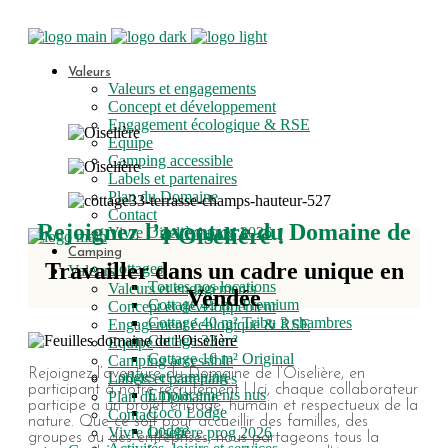
Valeurs
Valeurs et engagements
Concept et développement
Engagement écologique & RSE
Equipe
Camping accessible
Labels et partenaires
Plan du Domaine
Contact
Rejoignez l’aventure du Domaine de
l’Oiselière !
Vivre Oiselière prog 2026
Camping
Travailler dans un cadre unique en
Cottages
Valeurs
Toutes nos locations
Valeurs et engagements
Vendée
Cottage 45 m² Premium
Concept et développement
Cottage 40 m² Tribu 3 chambres
Engagement écologique & RSE
Cottage 33 m²
Equipe
Cottage 16 m² Original
Camping accessible
Rejoignez l’aventure du Domaine de l’Oiselière, en
Lodges et camping
Labels et partenaires
participant à notre recrutement ! Ici, chaque collaborateur
Emplacements nus
Plan du Domaine
participe à un projet engagé, humain et respectueux de la
Coco Lodge
Contact
nature. Que ce soit pour accueillir des familles, des
Lodge
Vivre Oiselière prog 2026
groupes ou des entreprises, nous partageons tous la