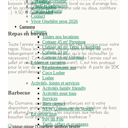
Camping accessible
boisson fraîche : jus de pomme local ou jus d’orange bio,
Labels et partenaires
et les accompagnements (beurre salé ou doux, confiture
Plan du Domaine
…). 9,50 € / personne / jour
Contact
Vivre Oiselière prog 2026
Camping
Cottages
Repas en bocaux
Toutes nos locations
Cottage 45 m² Premium
Toute l’année vous pouvez réserver des bocaux pour votre
Cottage 40 m² Tribu 3 chambres
repas. Nous les mettons ensuite dans le frigo de votre
Cottage 33 m²
hébergement et vous n’avez plus qu’à les réchauffer (si
Cottage 16 m² Original
nécessaire). Ce service est proposé toute l’année sauf en
Lodges et camping
juillet et août (service au restaurant). C’est très pratique
pour le soir de votre arrivée par exemple. A partir de 20€
Emplacements nus
pour plat/dessert.
Coco Lodge
Lodge
Activités, loisirs et services
Activités family friendly
Barbecue
Activités pour tous
Services
Bien manger
Au Domaine, une zone avec barbecues est à votre
disposition gratuitement. Nous vendons charbon de bois
NEW Guinguette en Vendée
et allume-feu si besoin. Des saucisses aux herbes du
En savoir plus
boucher local pour votre soirée barbecue ?
Puy du Fou
Tarifs, offres et avantages