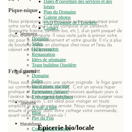
Dates d’ouverture des services et des
loisirs
Pique-nique
Plan du Domaine
Galerie photos
Nous préparons sur commande votre pique-nique pour
FAQ Domaine de l’Oiselière
votre sortie du jour ! Il est composé d’un sandwich
Contact
(baguette fraîche, jambon bio, etc.), d’un petit paquet de
Séminaire
chips, d’une compote. Il vous reste juste à prévoir votre
Domaine
sac pour le conditionnement et votre gourde. Il n'y a plus
Salles
de bouteille d'eau en plastique chez nous et l'eau du
Hébergements
robinet est très bonne !
Restauration
Idées de séminaire
Team building Oiselière
Frigo garni
Evènement
Domaine
Salles
Nous vous proposons une option originale : le frigo garni
Inspirations mariage
sur commande à partir de 20€. C’est un service hyper
Partenaires mariage
pratique et sur-mesure. Vous choisissez quelques jours à
l’avance tous les ingrédients nécessaires pour cuisiner vous
Evènements familiaux
même vos repas. C’est idéal pour manger en toute
Tourisme
simplicité le soir de votre arrivée. Nous nous chargeons
A voir, à faire
ensuite d’amener dans votre cottage votre commande,
Blog
avant votre arrivée, bien-sûr !
Puy du Fou
Maraîchage
Epicerie bio/locale
Commander en ligne