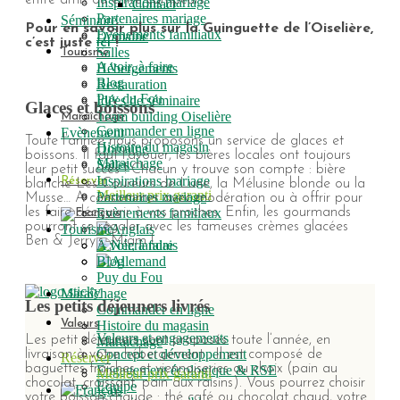
Inspirations mariage
Contact
Partenaires mariage
Séminaire
Pour en savoir plus sur la Guinguette de l’Oiselière,
Evènements familiaux
Domaine
c’est juste
ici
!
Salles
Tourisme
A voir, à faire
Hébergements
Blog
Restauration
Puy du Fou
Idées de séminaire
Glaces et boissons
Team building Oiselière
Maraîchage
Commander en ligne
Evènement
Toute l’année nous proposons un service de glaces et
Histoire du magasin
Domaine
boissons. Il faut l’avouer, les bières locales ont toujours
Maraichage
Salles
leur petit succès ! Chacun y trouve son compte : bière
Inspirations mariage
Réserver
blanche Les Coureurs de Lune, la Mélusine blonde ou la
Meilleur prix garanti
Partenaires mariage
Musse… A consommer avec modération ou à offrir pour
Evènements familiaux
les faire découvrir à vos proches. Enfin, les gourmands
pourront se régaler avec les fameuses crèmes glacées
Tourisme
Ben & Jerry’s. Miam !
A voir, à faire
Blog
Puy du Fou
Maraîchage
Les petits déjeuners livrés
Commander en ligne
Valeurs
Histoire du magasin
Valeurs et engagements
Les petit déjeuners sont proposés toute l’année, en
Maraichage
Concept et développement
livraison à votre hébergement . Il est composé de
Réserver
baguettes fraîches et viennoiseries au choix (pain au
Engagement écologique & RSE
Meilleur prix garanti
chocolat, croissant, pain aux raisins). Vous pourrez choisir
Equipe
votre boisson chaude : thé café ou chocolat chaud, votre