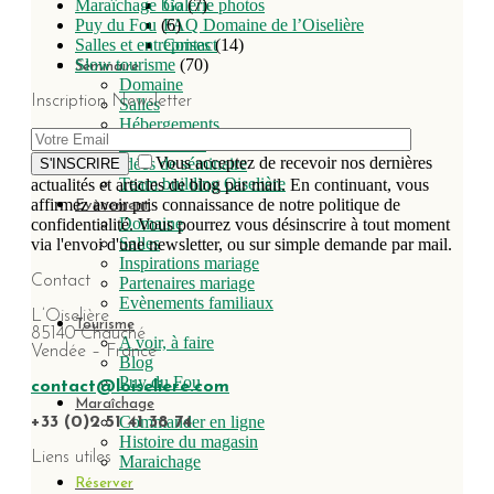
Galerie photos
Maraîchage bio
(7)
FAQ Domaine de l’Oiselière
Puy du Fou
(6)
Contact
Salles et entreprises
(14)
Slow tourisme
(70)
Séminaire
Domaine
Inscription Newsletter
Salles
Hébergements
Restauration
Vous acceptez de recevoir nos dernières
Idées de séminaire
S'INSCRIRE
Team building Oiselière
actualités et articles de blog par mail. En continuant, vous
affirmez avoir pris connaissance de notre politique de
Evènement
Domaine
confidentialité. Vous pourrez vous désinscrire à tout moment
Salles
via l'envoi d'une newsletter, ou sur simple demande par mail.
Inspirations mariage
Contact
Partenaires mariage
Evènements familiaux
L’Oiselière
Tourisme
85140 Chauché
A voir, à faire
Vendée – France
Blog
Puy du Fou
contact@loiseliere.com
Maraîchage
Commander en ligne
+33 (0)2 51 41 38 74
Histoire du magasin
Liens utiles
Maraichage
Réserver