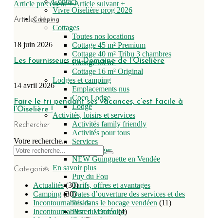
Contact
Article précédent
+
Article suivant
+
Vivre Oiselière prog 2026
Articles liés
Camping
Cottages
Toutes nos locations
18 juin 2026
Cottage 45 m² Premium
Cottage 40 m² Tribu 3 chambres
Les fournisseurs au Domaine de l’Oiselière
Cottage 33 m²
Cottage 16 m² Original
Lodges et camping
14 avril 2026
Emplacements nus
Coco Lodge
Faire le tri pendant ses vacances, c’est facile à
Lodge
l’Oiselière !
Activités, loisirs et services
Activités family friendly
Rechercher
Activités pour tous
Votre recherche...
Services
Bien manger
NEW Guinguette en Vendée
En savoir plus
Categories
Puy du Fou
Tarifs, offres et avantages
Actualités
(30)
Dates d’ouverture des services et des
Camping
(30)
loisirs
Incontournables dans le bocage vendéen
(11)
Plan du Domaine
Incontournables en Vendée
(4)