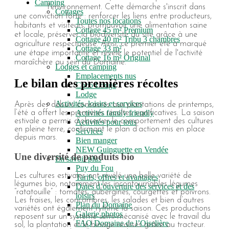
Camping
l'environnement. Cette démarche s'inscrit dans
Cottages
une conviction forte : renforcer les liens entre producteurs,
Toutes nos locations
habitants et visiteurs, promouvoir une alimentation saine
Cottage 45 m² Premium
et locale, préserver la biodiversité du site grâce à une
Cottage 40 m² Tribu 3 chambres
agriculture respectueuse. Ainsi, ce premier été a marqué
Cottage 33 m²
une étape importante et révélé le potentiel de l'activité
Cottage 16 m² Original
maraîchère au sein du Domaine.
Lodges et camping
Emplacements nus
Le bilan des premières récoltes
Coco Lodge
Lodge
Activités, loisirs et services
Après des débuts consacrés aux plantations de printemps,
Activités family friendly
l’été a offert les premières récoltes significatives. La saison
estivale a permis d’observer le comportement des cultures
Activités pour tous
en pleine terre, confirmant le plan d’action mis en place
Services
depuis mars.
Bien manger
NEW Guinguette en Vendée
Une diversité de produits bio
En savoir plus
Puy du Fou
Les cultures estivales ont révélé une belle variété de
Tarifs, offres et avantages
légumes bio, notamment les incontournables légumes
Dates d’ouverture des services et des
“ratatouille” : tomates, aubergines, courgettes et poivrons.
loisirs
Les fraises, les concombres, les salades et bien d’autres
Plan du Domaine
variétés ont également rythmé la saison. Ces productions
Galerie photos
reposent sur un système semi-mécanisé avec le travail du
FAQ Domaine de l’Oiselière
sol, la plantation et le binage réalisés grâce au tracteur.