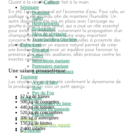
Contact
Quant à la récolte, elle se fait à la main.
Séminaire
En été, l’enjeu principal est l’économie d’eau. Pour cela, un
Domaine
paillage a été épandu afin de maintenir l’humidité. Un
Salles
autre dispositif a été mis en place avec l’arrosage au
Hébergements
goutte-à-goutte sous tunnel, qui a joué un rôle essentiel
Restauration
pour éviter les maladies, notamment la propagation d’un
Idées de séminaire
champignon le mildiou. Un autre enjeu important
Team building Oiselière
concerne le maintien de zones naturelles à proximité des
Evènement
plantations. Laisser un espace naturel permet de créer
Domaine
une biodiversité et d’avoir un équilibre pour favoriser la
présence des insectes auxiliaires, alliés précieux contre les
Salles
insectes ravageurs.
Inspirations mariage
Partenaires mariage
Une saison prometteuse
Evènements familiaux
Tourisme
Les récoltes du premier été confirment le dynamisme de
A voir, à faire
la production. En voici un petit aperçu :
Blog
Puy du Fou
57 kg de fraises
Maraîchage
500 kg de courgettes
Commander en ligne
440 kg de tomates
Histoire du magasin
520 kg de concombres
Maraichage
300 kg d’aubergines
Réserver
150 kg de blettes
Meilleur prix garanti
2 400 salades