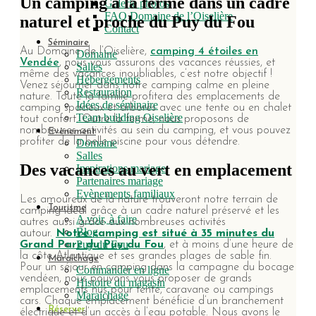
Un camping à la ferme dans un cadre
Galerie photos
FAQ Domaine de l’Oiselière
naturel et proche du Puy du Fou
Contact
Séminaire
Au Domaine de l’Oiselière,
camping 4 étoiles en
Domaine
Vendée
, nous vous assurons des vacances réussies, et
Salles
même des vacances inoubliables, c’est notre objectif !
Hébergements
Venez séjourner dans notre camping calme en pleine
Restauration
nature. Toute la famille profitera des emplacements de
Idées de séminaire
camping spacieux et arborés avec une tente ou en chalet
Team building Oiselière
tout confort. Outre la ferme, nous proposons de
nombreuses activités au sein du camping, et vous pouvez
Evènement
profiter de la belle piscine pour vous détendre.
Domaine
Salles
Des vacances au vert en emplacement
Inspirations mariage
Partenaires mariage
Evènements familiaux
Les amoureux de la nature trouveront notre terrain de
Tourisme
camping idéal grâce à un cadre naturel préservé et les
A voir, à faire
autres aussi grâce aux nombreuses activités
Blog
autour.
Notre camping est situé à 35 minutes du
Puy du Fou
Grand Parc du Puy du Fou
, et à moins d’une heure de
la côte Atlantique et ses grandes plages de sable fin.
Maraîchage
Pour un séjour en camping dans la campagne du bocage
Commander en ligne
vendéen, nous pouvons vous proposer de grands
Histoire du magasin
emplacements nus pour tente, caravane ou campings
Maraichage
cars. Chaque emplacement bénéficie d’un branchement
Réserver
électrique et d’un accès à l’eau potable. Nous avons le