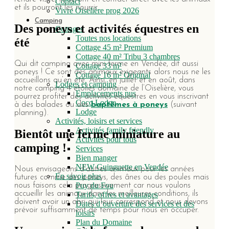
Contact
et ils pourront les nourrir.
Vivre Oiselière prog 2026
Camping
Des poneys et activités équestres en
Cottages
Toutes nos locations
été
Cottage 45 m² Premium
Cottage 40 m² Tribu 3 chambres
Qui dit camping avec mini-ferme en Vendée, dit aussi
Cottage 33 m²
poneys ! Ce sont des animaux exigeants alors nous ne les
Cottage 16 m² Original
accueillons qu’en été. Ainsi, en juillet et en août, dans
Lodges et camping
notre camping 4 étoiles domaine de l’Oiselière, vous
Emplacements nus
pourrez profiter des activités équestres en vous inscrivant
Coco Lodge
à des balades ou des
baptêmes à poneys
(suivant
Lodge
planning).
Activités, loisirs et services
Activités family friendly
Bientôt une ferme miniature au
Activités pour tous
camping !
Services
Bien manger
NEW Guinguette en Vendée
Nous envisageons d’autres animaux pour les années
En savoir plus
futures comme des poneys, des ânes ou des poules mais
Puy du Fou
nous faisons cela progressivement car nous voulons
accueillir les animaux dans les meilleures conditions, ils
Tarifs, offres et avantages
doivent avoir un abri qui leur correspond et nous devons
Dates d’ouverture des services et des
prévoir suffisamment de temps pour nous en occuper.
loisirs
Plan du Domaine