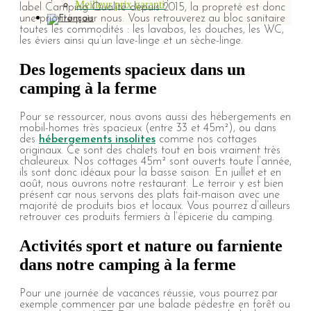
Meilleur prix garanti
label Camping Qualité depuis 2015, la propreté est donc
une priorité pour nous. Vous retrouverez au bloc sanitaire
toutes les commodités : les lavabos, les douches, les WC,
les éviers ainsi qu’un lave-linge et un sèche-linge.
Des logements spacieux dans un
camping à la ferme
Pour se ressourcer, nous avons aussi des hébergements en
mobil-homes très spacieux (entre 33 et 45m²), ou dans
des
hébergements insolites
comme nos cottages
originaux. Ce sont des chalets tout en bois vraiment très
chaleureux. Nos cottages 45m² sont ouverts toute l’année,
ils sont donc idéaux pour la basse saison. En juillet et en
août, nous ouvrons notre restaurant. Le terroir y est bien
présent car nous servons des plats fait-maison avec une
majorité de produits bios et locaux. Vous pourrez d’ailleurs
retrouver ces produits fermiers à l’épicerie du camping.
Activités sport et nature ou farniente
dans notre camping à la ferme
Pour une journée de vacances réussie, vous pourrez par
exemple commencer par une balade pédestre en forêt ou