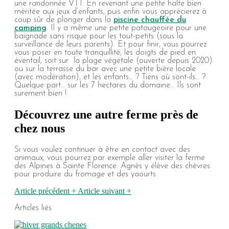
une randonnée VTT. En revenant une petite halte bien
méritée aux jeux d’enfants, puis enfin vous apprécierez à
coup sûr de plonger dans la
piscine chauffée du
camping
. Il y a même une petite pataugeoire pour une
baignade sans risque pour les tout-petits (sous la
surveillance de leurs parents). Et pour finir, vous pourrez
vous poser en toute tranquillité, les doigts de pied en
éventail, soit sur la plage végétale (ouverte depuis 2020)
ou sur la terrasse du bar avec une petite bière locale
(avec modération), et les enfants… ? Tiens où sont-ils… ?
Quelque part… sur les 7 hectares du domaine… Ils sont
surement bien !
Découvrez une autre ferme près de
chez nous
Si vous voulez continuer à être en contact avec des
animaux, vous pourrez par exemple aller visiter la ferme
des Alpines à Sainte Florence. Agnès y élève des chèvres
pour produire du fromage et des yaourts.
Article précédent
+
Article suivant
+
Articles liés